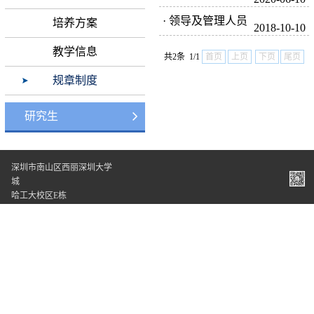
学士学位授予管理
· 领导及管理人员
培养方案
2018-10-10
办法
听课制度（试行）
教学信息
共2条 1/1
首页
上页
下页
尾页
的通知
规章制度
研究生
深圳市南山区西丽深圳大学
城
哈工大校区E栋